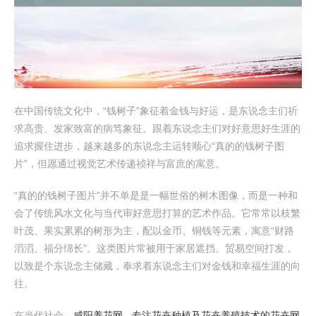
在中国传统文化中，“钱树子”象征着金钱与好运，是东说念主们祈
求高贵、发家致富的病笃象征。跟着东说念主们对好意思好生涯的
追求握住进步，越来越多的东说念主运转顺心“真的的钱树子图
片”，但愿通过视觉艺术传递祯祥与富庶的寓意。
“真的的钱树子图片”并不单是是一幅世俗的树木图像，而是一种和
会了传统风水文化与当代审好意思打算的艺术作品。它常常以枝繁
叶茂、果实累累的树形为主，配以金币、铜钱等元素，寓意“财路
滔滔、福分绵长”。这类图片常被用于家居遮挡、贸易空间打发，
以致是个东说念主储藏，奉求着东说念主们对金钱和幸福生涯的向
往。
在当代社会，
咸阳养花网 - 专注花卉种植及花卉养殖技术的花卉网