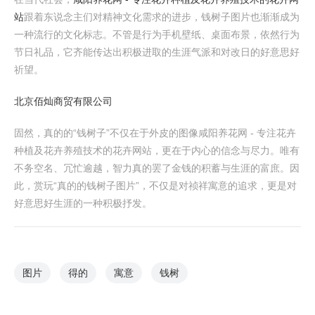
站
跟着东说念主们对精神文化需求的进步，钱树子图片也渐渐成为
一种流行的文化标志。不管是行为手机壁纸、桌面布景，依然行为
节日礼品，它齐能传达出积极进取的生涯气派和对改日的好意思好
祈望。
北京佰灿商贸有限公司
固然，真的的“钱树子”不仅在于外皮的图像咸阳养花网 - 专注花卉
种植及花卉养殖技术的花卉网站，更在于内心的信念与尽力。唯有
不务空名、冗忙逾越，智力真的罢了金钱的积蓄与生涯的富庶。因
此，赏玩“真的的钱树子图片”，不仅是对祯祥寓意的追求，更是对
好意思好生涯的一种积极抒发。
图片
得的
寓意
钱树