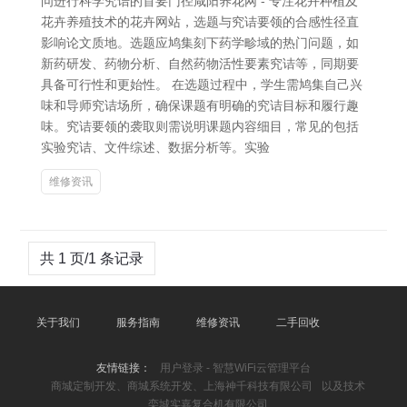
问进行科学究诘的首要门径咸阳养花网 - 专注花卉种植及
花卉养殖技术的花卉网站，选题与究诘要领的合感性径直
影响论文质地。选题应鸠集刻下药学畛域的热门问题，如
新药研发、药物分析、自然药物活性要素究诘等，同期要
具备可行性和更始性。 在选题过程中，学生需鸠集自己兴
味和导师究诘场所，确保课题有明确的究诘目标和履行趣
味。究诘要领的袭取则需说明课题内容细目，常见的包括
实验究诘、文件综述、数据分析等。实验
维修资讯
共 1 页/1 条记录
关于我们
服务指南
维修资讯
二手回收
友情链接：
用户登录 - 智慧WiFi云管理平台
商城定制开发、商城系统开发、上海神千科技有限公司
以及技术
栾城实嘉复合机有限公司