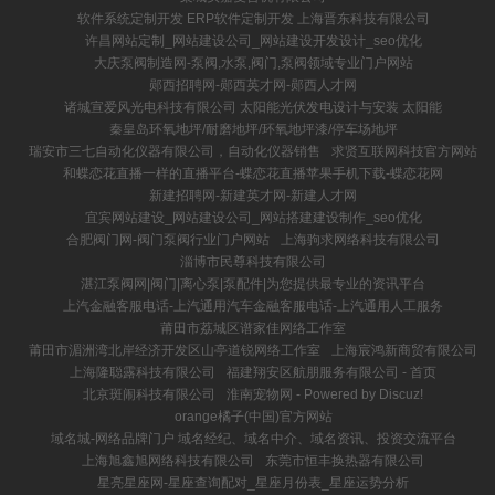
软件系统定制开发 ERP软件定制开发 上海晋东科技有限公司
许昌网站定制_网站建设公司_网站建设开发设计_seo优化
大庆泵阀制造网-泵阀,水泵,阀门,泵阀领域专业门户网站
郧西招聘网-郧西英才网-郧西人才网
诸城宣爱风光电科技有限公司 太阳能光伏发电设计与安装 太阳能
秦皇岛环氧地坪/耐磨地坪/环氧地坪漆/停车场地坪
瑞安市三七自动化仪器有限公司，自动化仪器销售
求贤互联网科技官方网站
和蝶恋花直播一样的直播平台-蝶恋花直播苹果手机下载-蝶恋花网
新建招聘网-新建英才网-新建人才网
宜宾网站建设_网站建设公司_网站搭建建设制作_seo优化
合肥阀门网-阀门泵阀行业门户网站
上海驹求网络科技有限公司
淄博市民尊科技有限公司
湛江泵阀网|阀门|离心泵|泵配件|为您提供最专业的资讯平台
上汽金融客服电话-上汽通用汽车金融客服电话-上汽通用人工服务
莆田市荔城区谱家佳网络工作室
莆田市湄洲湾北岸经济开发区山亭道锐网络工作室
上海宸鸿新商贸有限公司
上海隆聪露科技有限公司
福建翔安区航朋服务有限公司 - 首页
北京斑闹科技有限公司
淮南宠物网 - Powered by Discuz!
orange橘子(中国)官方网站
域名城-网络品牌门户 域名经纪、域名中介、域名资讯、投资交流平台
上海旭鑫旭网络科技有限公司
东莞市恒丰换热器有限公司
星亮星座网-星座查询配对_星座月份表_星座运势分析